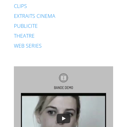
CLIPS
EXTRAITS CINEMA
PUBLICITE
THEATRE
WEB SERIES