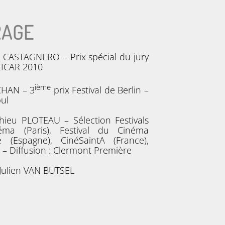
RAGE
s CASTAGNERO – Prix spécial du jury
EICAR 2010
ième
 CHAN – 3
prix Festival de Berlin –
bul
thieu PLOTEAU – Sélection Festivals
éma (Paris), Festival du Cinéma
(Espagne), CinéSaintA (France),
) – Diffusion : Clermont Première
-Julien VAN BUTSEL