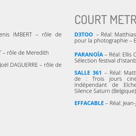
COURT MET
enis IMBERT – rôle de
D3TOO
– Réal: Matthia
pour la photographie – 
 – rôle de Meredith
PARANOÏA
– Réal: Ellis
Sélection festival d’Istan
 Joël DAGUERRE – rôle de
SALLE 361
–
Réal: Mat
de : Trois jours cin
Indépendant de Elche 
Silence Saturn (Belgique
EFFACABLE
– Réal: Jean